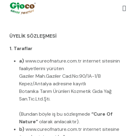
ÜYELİK SÖZLEŞMESİ
1. Taraflar
a)
www.cureofnature.com.tr internet sitesinin
faaliyetlerini yürüten
Gaziler Mah.Gaziler Cad.No:90/1A-1/B
Kepez/Antalya adresine kayıtlı
Botanika Tarım Ürünleri Kozmetik Gıda Yağ
San.Tic.Ltd.Şti.
(Bundan böyle iş bu sözleşmede
“Cure Of
Nature”
olarak anılacaktır).
b)
www.cureofnature.com.tr internet sitesine