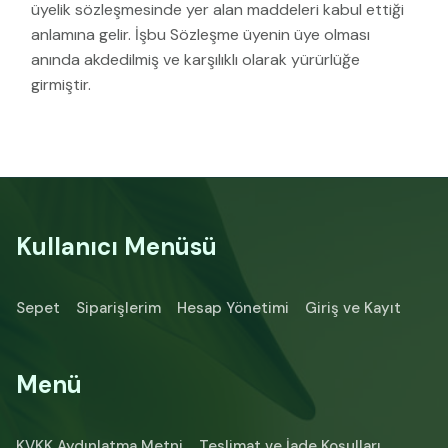
üyelik sözleşmesinde yer alan maddeleri kabul ettiği
anlamına gelir. İşbu Sözleşme üyenin üye olması
anında akdedilmiş ve karşılıklı olarak yürürlüğe
girmiştir.
Kullanıcı Menüsü
Sepet
Siparişlerim
Hesap Yönetimi
Giriş ve Kayıt
Menü
KVKK Aydınlatma Metni
Teslimat ve İade Koşulları