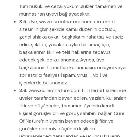
tüm hukuki ve cezai yükümlülükler tamamen ve
münhasıran üyeyi bağlayacaktır.
3.5.
Üye, www.cureofnature.com.tr internet
sitesini hiçbir şekilde kamu düzenini bozucu,
genel ahlaka aykırı, başkalarını rahatsız ve taciz
edici şekilde, yasalara aykırı bir amaç için,
başkalarının fikri ve telif haklarına tecavüz
edecek şekilde kullanamaz. Ayrıca, üye
başkalarının hizmetleri kullanmasını önleyici veya
zorlaştırıcı faaliyet (spam, virüs, ….vb.) ve
işlemlerde bulunamaz.
3.6.
www.cureofnature.com.tr internet sitesinde
üyeler tarafından beyan edilen, yazılan, kullanılan
fikir ve düşünceler, tamamen üyelerin kendi
kişisel görüşleridir ve görüş sahibini bağlar. Cure
Of Nature’nin üyenin beyan edeceği fikir ve
görüşler nedeniyle üçüncü kişilerin
uğrayabileceği zararlardan ve üçüncü kişilerin