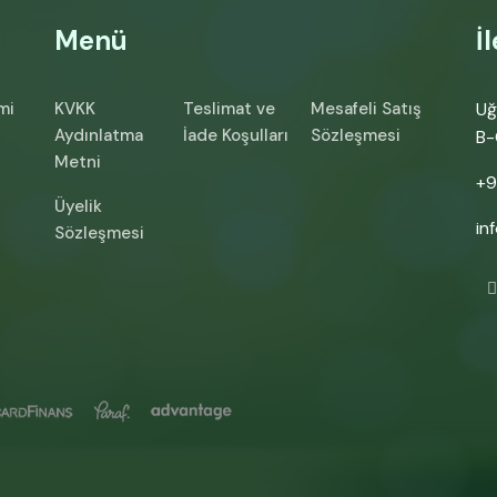
Menü
İ
mi
KVKK
Teslimat ve
Mesafeli Satış
Uğ
Aydınlatma
İade Koşulları
Sözleşmesi
B-
Metni
+9
Üyelik
in
Sözleşmesi